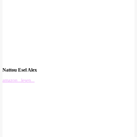
Nattou Esel Alex
amazon
...lesen...