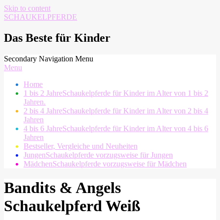
Skip to content
SCHAUKELPFERDE
Das Beste für Kinder
Secondary Navigation Menu
Menu
Home
1 bis 2 Jahre
Schaukelpferde für Kinder im Alter von 1 bis 2
Jahren.
2 bis 4 Jahre
Schaukelpferde für Kinder im Alter von 2 bis 4
Jahren
4 bis 6 Jahre
Schaukelpferde für Kinder im Alter von 4 bis 6
Jahren
Bestseller, Vergleiche und Neuheiten
Jungen
Schaukelpferde vorzugsweise für Jungen
Mädchen
Schaukelpferde vorzugsweise für Mädchen
Bandits & Angels
Schaukelpferd Weiß