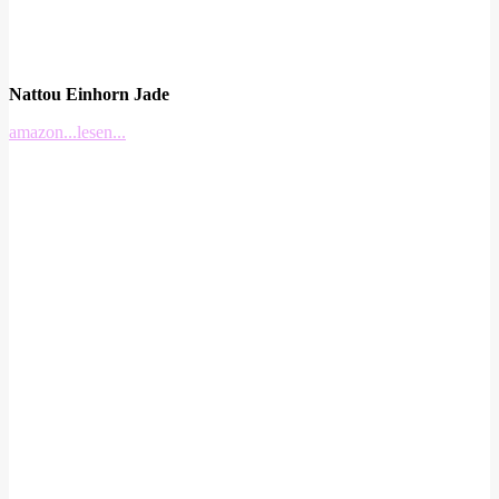
Nattou Einhorn Jade
amazon
...lesen...