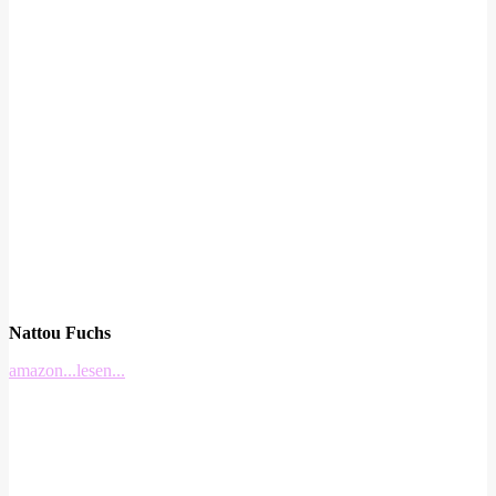
Nattou Fuchs
amazon
...lesen...