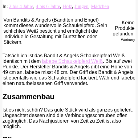
In:
2 bis 4 Jahre
,
4 bis 6 Jahre
,
Holz
,
Jungen
,
Mädchen
Von Bandits & Angels (Banditen und Engel)
Keine
kommt dieses wundervolle Schaukelpferd. Sein
Produkte
schlichtes Weiß besticht und ermöglicht die
gefunden.
individuelle Gestaltung mit Buntstiften oder
Werbung
Stickern.
Tatsächlich ist das Bandit & Angels Schaukelpferd Weiß
identisch mit dem
labebe Schaukelpferd Weiß
. Bis auf zwei
Punkte. Der Hersteller Bandits & Angels gibt eine Höhe von
49 cm an. labebe misst 48 cm. Der Griff des Bandit & Angels
ist ebenfalls wie das Schaukelpferd lackiert. Während labebe
einen naturbelassenen Griff verwendet.
Zusammenbau
Ist es nicht schön? Das gute Stück wird als ganzes geliefert.
Ungeachtet dessen sind die Verbindungsschrauben offen
zugänglich. Das Nachjustieren von Zeit zu Zeit ist also
möglich.