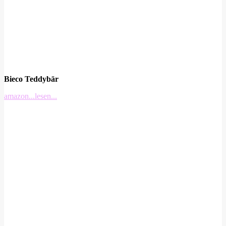
Bieco Teddybär
amazon
...lesen...