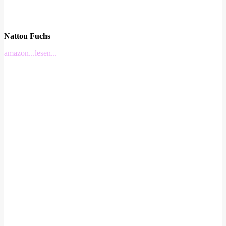
Nattou Fuchs
amazon
...lesen...