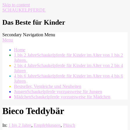
Skip to content
SCHAUKELPFERDE
Das Beste für Kinder
Secondary Navigation Menu
Menu
Home
1 bis 2 Jahre
Schaukelpferde für Kinder im Alter von 1 bis 2
Jahren.
2 bis 4 Jahre
Schaukelpferde für Kinder im Alter von 2 bis 4
Jahren
4 bis 6 Jahre
Schaukelpferde für Kinder im Alter von 4 bis 6
Jahren
Bestseller, Vergleiche und Neuheiten
Jungen
Schaukelpferde vorzugsweise für Jungen
Mädchen
Schaukelpferde vorzugsweise für Mädchen
Bieco Teddybär
In:
1 bis 2 Jahre
,
Empfehlungen
,
Plüsch