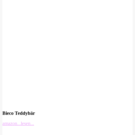
Bieco Teddybär
amazon
...lesen...