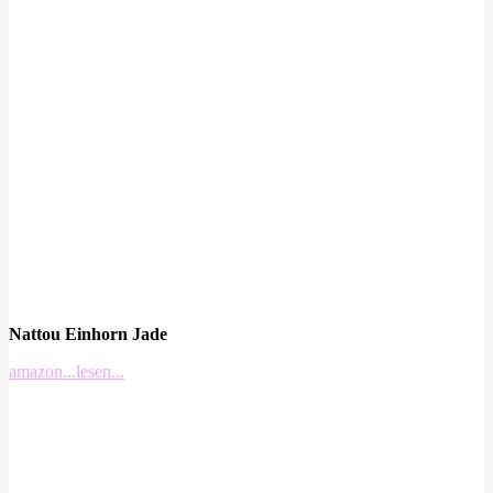
Nattou Einhorn Jade
amazon
...lesen...